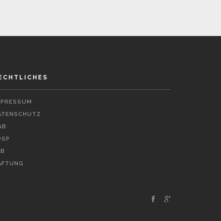
ECHTLICHES
MPRESSUM
ATENSCHUTZ
GB
DSP
LB
AFTUNG