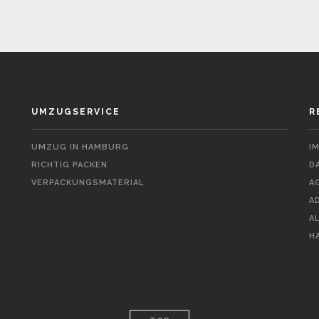
UMZUGSERVICE
R
UMZUG IN HAMBURG
I
RICHTIG PACKEN
D
VERPACKUNGSMATERIAL
A
A
A
H